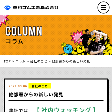
メニ
コラム
TOP
>
コラム
>
会社のこと
>
他部署からの新しい発見
2023.09.06
会社のこと
他部署からの新しい発見
【 社内ウォッチング 】
弊社では、